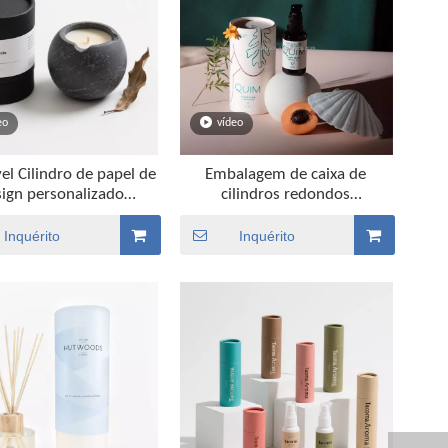
eo
vídeo
vel Cilindro de papel de
Embalagem de caixa de
sign personalizado
cilindros redondos
agem cosmética para
biodegradáveis para garrafa
latas de vela
de óleo essencial
Inquérito
Inquérito