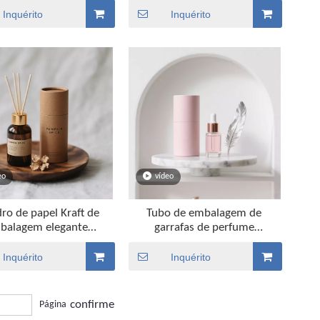
e papel com fita preta
Handcraft Packaging Reciper
Inquérito
Inquérito
eo
vídeo
dro de papel Kraft de
Tubo de embalagem de
balagem elegante
garrafas de perfume
sta para garrafa de
personalizado e ecológico
difusor
Inquérito
Inquérito
confirme
Página