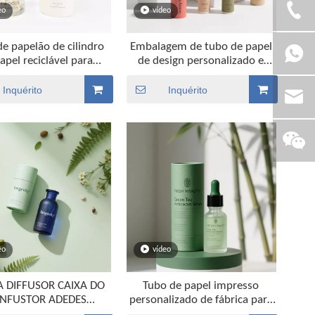
eo
vídeo
de papelão de cilindro
Embalagem de tubo de papel
apel reciclável para
de design personalizado e
arrafa de difusor
ecológico para garrafa de
perfume
Inquérito
Inquérito
eo
vídeo
A DIFFUSOR CAIXA DO
Tubo de papel impresso
NFUSTOR ADEDES
personalizado de fábrica para
lável 3pcs Telescópio
garrafa de perfume Bottle