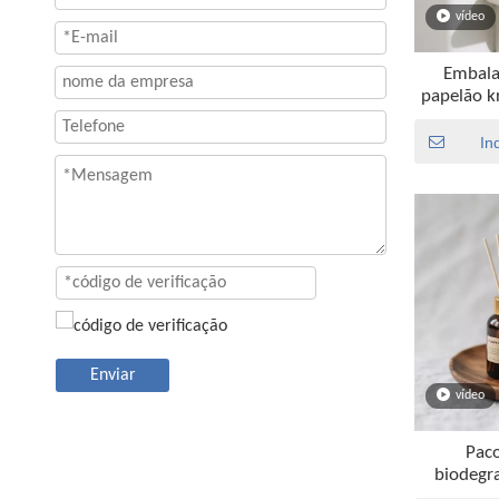
vídeo
Embala
papelão kr
ól
In
Enviar
vídeo
Pac
biodegra
papel Kr