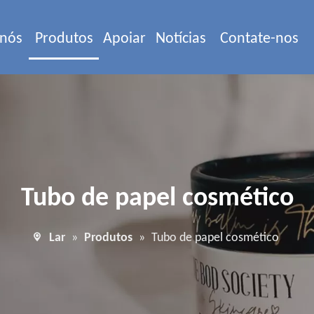
 nós
Produtos
Apoiar
Notícias
Contate-nos
Tubo de papel cosmético
Lar
»
Produtos
»
Tubo de papel cosmético