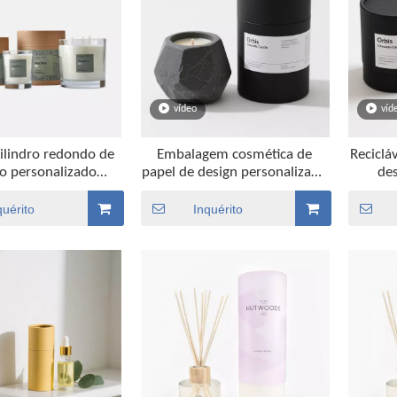
vídeo
víd
cilindro redondo de
Embalagem cosmética de
Reciclá
po personalizado
papel de design personalizado
de
egradável para
biodegradável para latas de
embal
gem de vela de
vela
quérito
Inquérito
presente