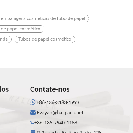
embalagens cosméticas de tubo de papel
 de papel cosmético
enda
Tubos de papel cosmético
dos
Contate-nos

+86-136-3183-1993

Evayan@hallpack.net

+86-186-7940-1188
