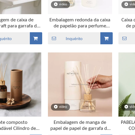
vídeo
víd
gem de caixa de
Embalagem redonda da caixa
Caixa 
aft para garrafa de
de papelão para perfume
de p
eo essencial
Garrafa de óleo essencial
g
quérito
Inquérito
vídeo
víd
ote composto
Embalagem de manga de
PABEL
dável Cilindro de
papel de papel de garrafa de
CO
aft elegante para
papel de vidro de proteção
Recic