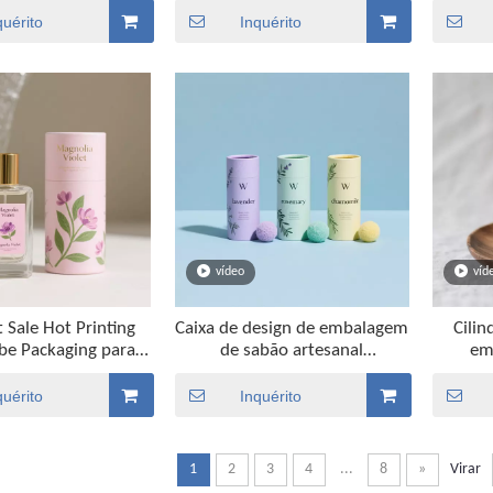
afa de difusor
reciclável
Tubo d
quérito
Inquérito
vídeo
víd
 Sale Hot Printing
Caixa de design de embalagem
Cilin
be Packaging para
de sabão artesanal
em
te de garrafa de
biodegradável de luxo para
compo
perfume
embalagem de bombas de
quérito
Inquérito
banho
1
2
3
4
...
8
»
Virar